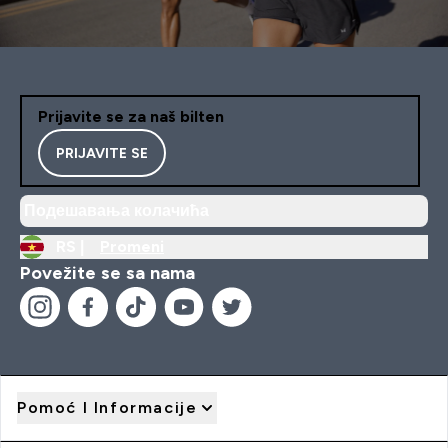
Prijavite se za naš bilten
PRIJAVITE SE
Подешавања колачића
RS |
Promeni
Povežite se sa nama
Pomoć I Informacije