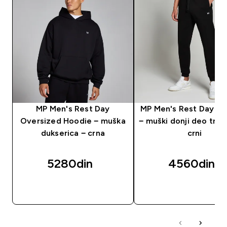
MP Men's Rest Day
MP Men's Rest Day J
Oversized Hoodie − muška
− muški donji deo tren
dukserica − crna
crni
5280din‎
4560din‎
BRZI PREGLED
BRZI PREGLED