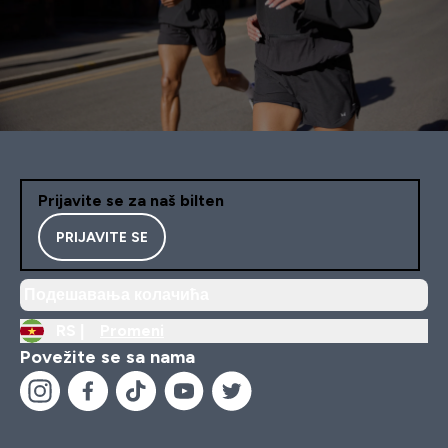
Prijavite se za naš bilten
PRIJAVITE SE
Подешавања колачића
RS |
Promeni
Povežite se sa nama