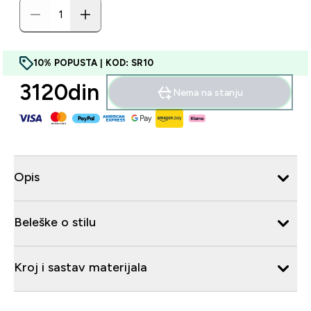
10% POPUSTA | KOD: SR10
3120din‎
Nema na stanju
Opis
Beleške o stilu
Kroj i sastav materijala