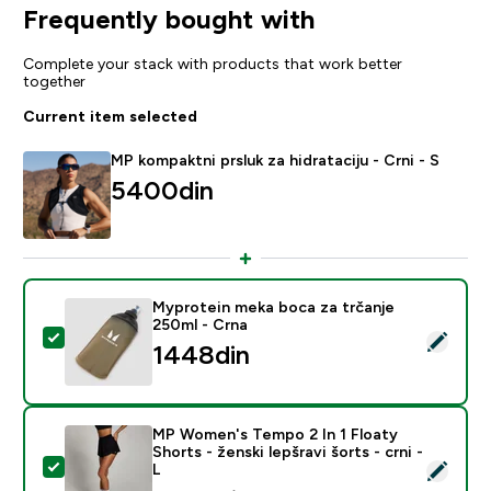
Frequently bought with
Complete your stack with products that work better
together
Current item selected
MP kompaktni prsluk za hidrataciju - Crni - S
5400din‎
Myprotein meka boca za trčanje
250ml - Crna
Select this product - Myprotein meka boca za trčanje
1448din‎
MP Women's Tempo 2 In 1 Floaty
Shorts - ženski lepšravi šorts - crni -
Select this product - MP Women's Tempo 2 In 1 Floaty S
L