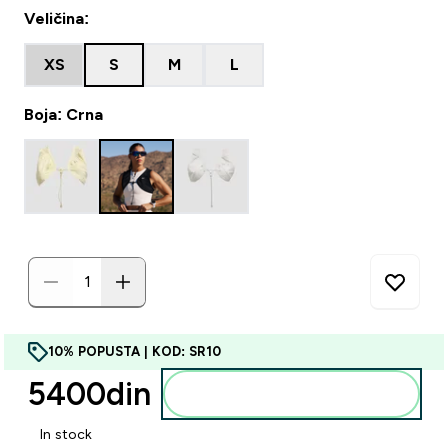
Veličina:
XS
S
M
L
Boja: Crna
10% POPUSTA | KOD: SR10
5400din‎
Dodajte u korpu
In stock