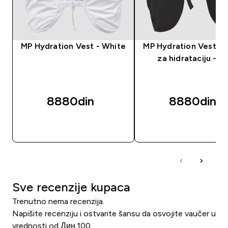
MP Hydration Vest - White
MP Hydration Vest - p
za hidrataciju - cr
8880din‎
8880din‎
BRZI PREGLED
BRZI PREGLED
Sve recenzije kupaca
Trenutno nema recenzija.
Napišite recenziju i ostvarite šansu da osvojite vaučer u
vrednosti od Дин.100.