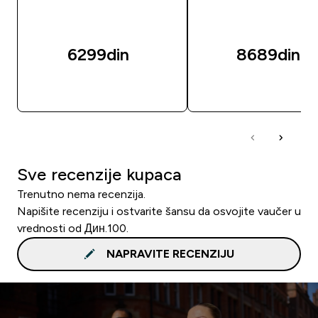
6299din‎
8689din‎
BRZI PREGLED
BRZI PREGLED
Sve recenzije kupaca
Trenutno nema recenzija.
Napišite recenziju i ostvarite šansu da osvojite vaučer u
vrednosti od Дин.100.
NAPRAVITE RECENZIJU