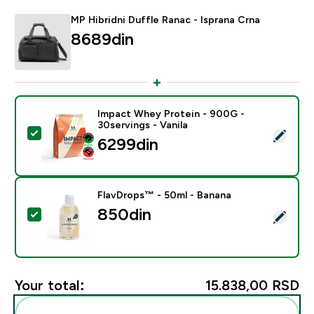
MP Hibridni Duffle Ranac - Isprana Crna
8689din‎
Impact Whey Protein - 900G -
30servings - Vanila
Select this product - Impact Whey Protein - 900G - 30
6299din‎
FlavDrops™ - 50ml - Banana
850din‎
Select this product - FlavDrops™ - 50ml - Banana
Your total:
15.838,00 RSD‎
Add these to your routine