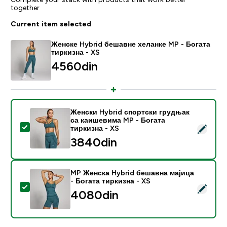
together
Current item selected
Женске Hybrid бешавне хеланке MP - Богата
тиркизна - XS
4560din‎
Женски Hybrid спортски грудњак
са каишевима MP - Богата
Select this product - Женски Hybrid спортски грудњ
тиркизна - XS
3840din‎
MP Женска Hybrid бешавна мајица
- Богата тиркизна - XS
Select this product - MP Женска Hybrid бешавна мај
4080din‎