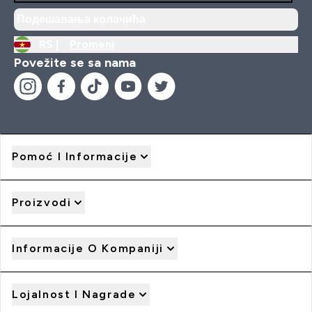
Подешавања колачића
RS |
Promeni
Povežite se sa nama
Pomoć I Informacije
Proizvodi
Informacije O Kompaniji
Lojalnost I Nagrade