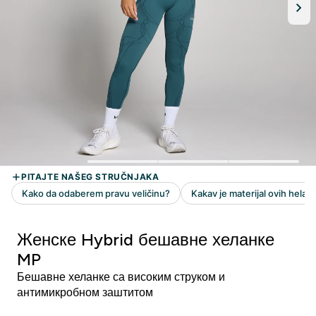
Женске Hybrid бешавне хеланке
MP
Бешавне хеланке са високим струком и
антимикробном заштитом