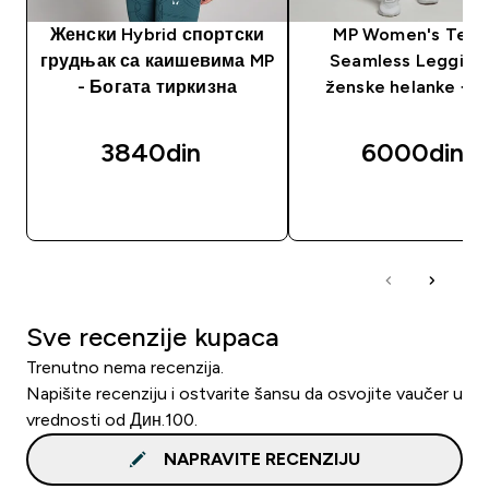
Женски Hybrid спортски
MP Women's Tem
грудњак са каишевима MP
Seamless Legging
- Богата тиркизна
ženske helanke − c
3840din‎
6000din‎
BRZI PREGLED
BRZI PREGLED
Sve recenzije kupaca
Trenutno nema recenzija.
Napišite recenziju i ostvarite šansu da osvojite vaučer u
vrednosti od Дин.100.
NAPRAVITE RECENZIJU