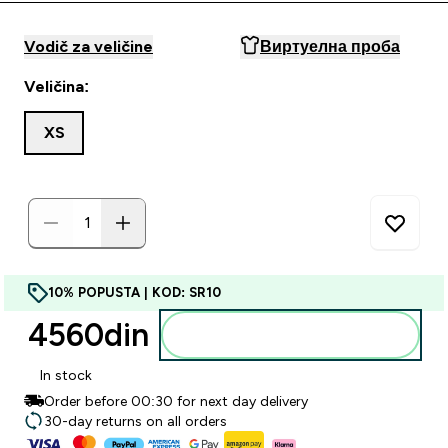
Vodič za veličine
Виртуелна проба
Veličina:
XS
10% POPUSTA | KOD: SR10
4560din‎
Dodajte u korpu
In stock
Order before 00:30 for next day delivery
30-day returns on all orders