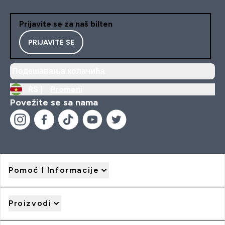
Prijavite se za naš bilten
PRIJAVITE SE
Подешавања колачића
RS |
Promeni
Povežite se sa nama
Pomoć I Informacije
Proizvodi