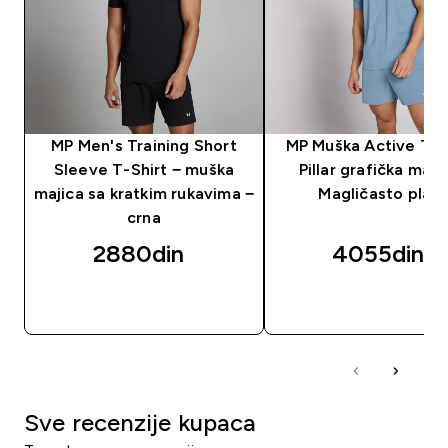
MP Men's Training Short
MP Muška Active Tra
Sleeve T-Shirt − muška
Pillar grafička maji
majica sa kratkim rukavima −
Magličasto plav
crna
2880din‎
4055din‎
BRZI PREGLED
BRZI PREGLED
Sve recenzije kupaca