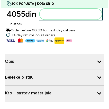
10% POPUSTA | KOD: SR10
4055din‎
Dodajte u korpu
In stock
Order before 00:30 for next day delivery
30-day returns on all orders
Opis
Beleške o stilu
Kroj i sastav materijala