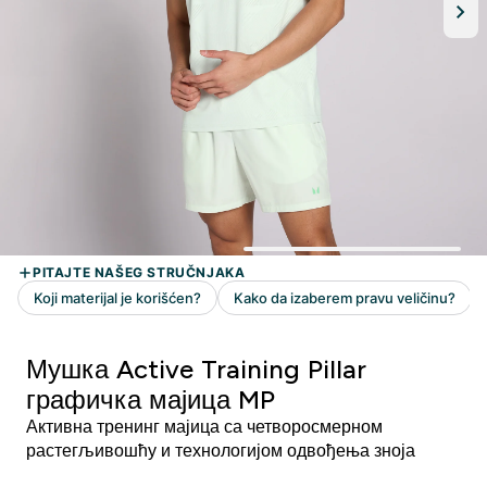
Мушка Active Training Pillar
графичка мајица MP
Активна тренинг мајица са четворосмерном
растегљивошћу и технологијом одвођења зноја