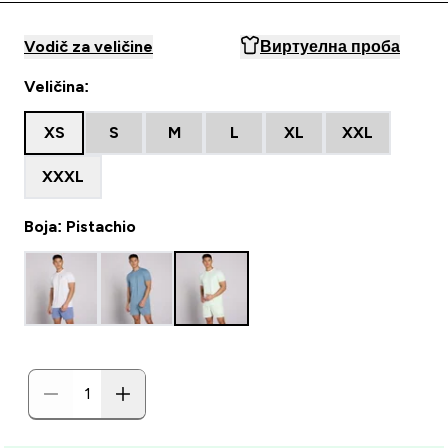
Vodič za veličine
Виртуелна проба
Veličina:
XS
S
M
L
XL
XXL
XXXL
Boja: Pistachio