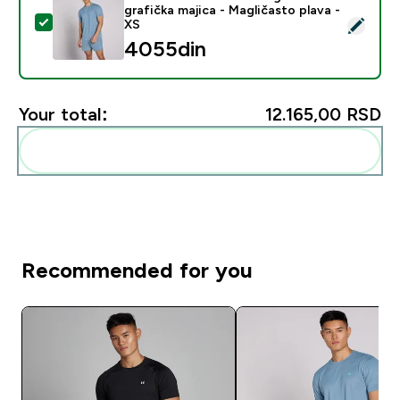
grafička majica - Magličasto plava -
Select this product - MP Muška Active Training Pillar g
XS
4055din‎
Your total:
12.165,00 RSD‎
Add these to your routine
Recommended for you