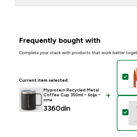
Frequently bought with
Complete your stack with products that work better toge
Sel
Current item selected
Myprotein Recycled Metal
Coffee Cup 350ml − šolja −
crna
3360din‎
Sele