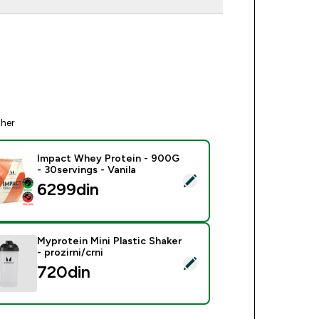
ther
Impact Whey Protein - 900G
- 30servings - Vanila
ect this product - Impact Whey Protein - 900G - 30servings - 
6299din‎
Myprotein Mini Plastic Shaker
- prozirni/crni
ct this product - Myprotein Mini Plastic Shaker - prozirni/crni
720din‎