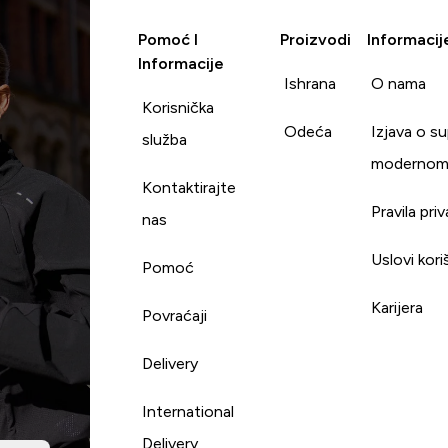
Pomoć I
Proizvodi
Informacij
Informacije
Ishrana
O nama
Korisnička
Odeća
Izjava o s
služba
modernom
Kontaktirajte
Pravila pri
nas
Uslovi kori
Pomoć
Karijera
Povraćaji
Delivery
International
Delivery