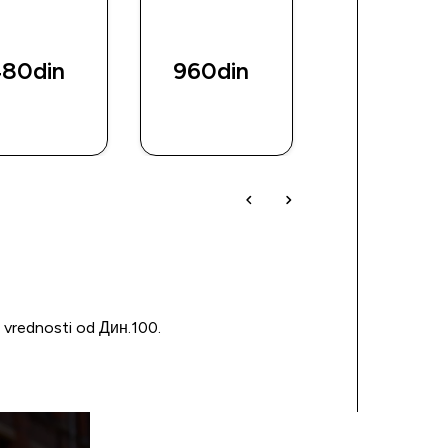
80din‎
960din‎
4053din‎
BRZI
BRZI
BRZI
PREGLED
PREGLED
PREGLED
u vrednosti od Дин.100.