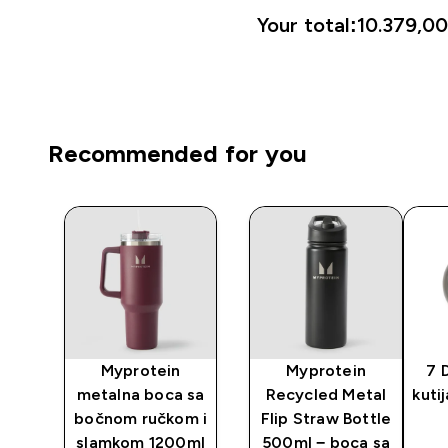
Your total:
10.379,00
Recommended for you
y
Myprotein
Myprotein
7 D
metalna boca sa
Recycled Metal
kutij
bočnom ručkom i
Flip Straw Bottle
slamkom 1200ml
500ml − boca sa