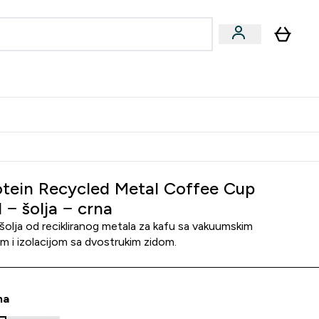
ormance
 submenu
Vegan submenu
Enter Performance submenu
⌄
jatelju i zaradi 2000 RSD
tein Recycled Metal Coffee Cup
 − šolja − crna
a šolja od recikliranog metala za kafu sa vakuumskim
m i izolacijom sa dvostrukim zidom.
na