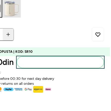
OPUSTA | KOD: SR10
din‎
Dodajte u korpu
k
before 00:30 for next day delivery
 returns on all orders