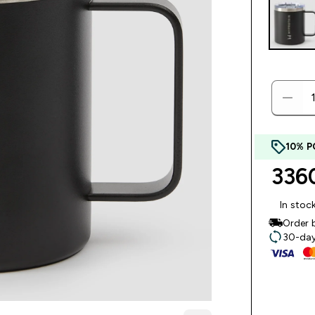
10% P
3360
In stoc
Order 
30-day