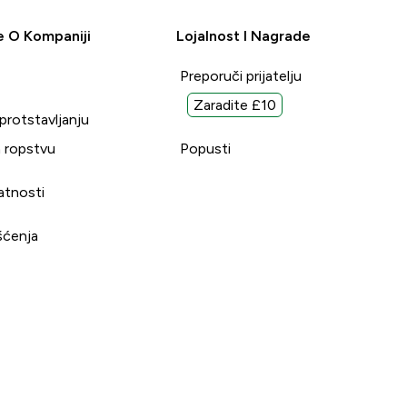
e O Kompaniji
Lojalnost I Nagrade
Preporuči prijatelju
Zaradite £10
uprotstavljanju
 ropstvu
Popusti
vatnosti
šćenja