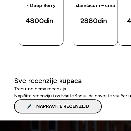
- Deep Berry
slamčicom − crna
4800din‎
2880din‎
4
BRZI
BRZI
PREGLED
PREGLED
Sve recenzije kupaca
Trenutno nema recenzija.
Napišite recenziju i ostvarite šansu da osvojite vaučer 
NAPRAVITE RECENZIJU