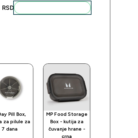
 RSD‎
Add these to your routine
ay Pill Box,
MP Food Storage
Protein Ice
a za pilule za
Box - kutija za
Coffee
7 dana
čuvanje hrane -
crna