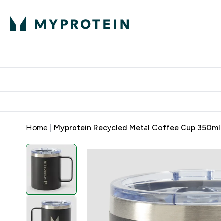
Proteini
Dostavljamo do tvoj
Home
Myprotein Recycled Metal Coffee Cup 350ml −