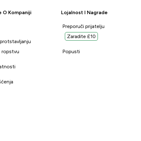
e O Kompaniji
Lojalnost I Nagrade
Preporuči prijatelju
Zaradite £10
uprotstavljanju
 ropstvu
Popusti
vatnosti
šćenja