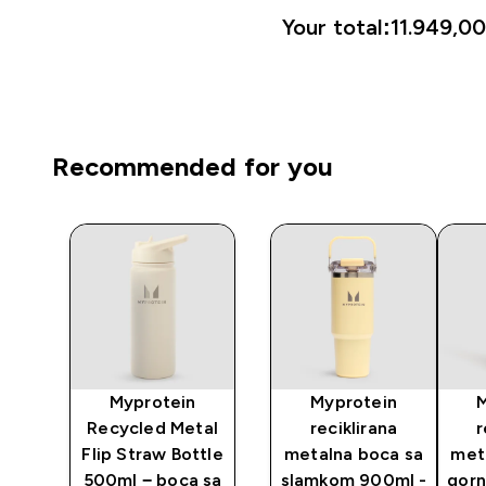
Your total:
11.949,00
Recommended for you
ni
Myprotein
Myprotein
r -
Recycled Metal
reciklirana
r
i
Flip Straw Bottle
metalna boca sa
met
500ml − boca sa
slamkom 900ml -
gorn