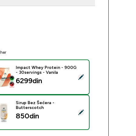
ther
Impact Whey Protein - 900G
- 30servings - Vanila
ect this product - Impact Whey Protein - 900G - 30servings - 
6299din‎
Sirup Bez Šećera -
Butterscotch
ect this product - Sirup Bez Šećera - Butterscotch
850din‎