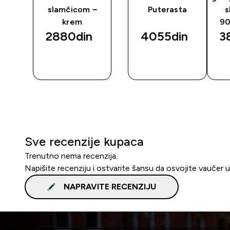
slamčicom −
Puterasta
s
krem
90
2880din‎
4055din‎
3
BRZI
BRZI
PREGLED
PREGLED
Sve recenzije kupaca
Trenutno nema recenzija.
Napišite recenziju i ostvarite šansu da osvojite vaučer 
NAPRAVITE RECENZIJU