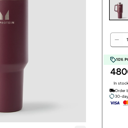
10% P
480
In stoc
Order 
30-day