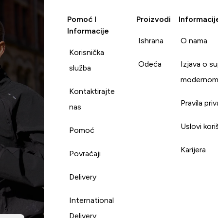
Pomoć I
Proizvodi
Informacij
Informacije
Ishrana
O nama
Korisnička
Odeća
Izjava o s
služba
modernom
Kontaktirajte
Pravila pri
nas
Uslovi kori
Pomoć
Karijera
Povraćaji
Delivery
International
Delivery