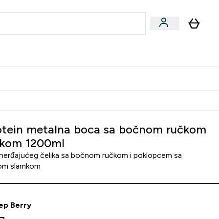
ormance
 submenu
Vegan submenu
Enter Performance submenu
⌄
jatelju i zaradi 2000 RSD
tein metalna boca sa bočnom ručkom
mkom 1200ml
nerđajućeg čelika sa bočnom ručkom i poklopcem sa
ćom slamkom
ep Berry