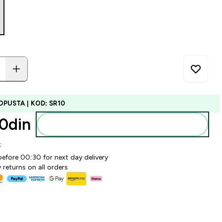
OPUSTA | KOD: SR10
0din‎
Dodajte u korpu
k
before 00:30 for next day delivery
 returns on all orders