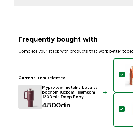
Frequently bought with
Complete your stack with products that work better toge
Sel
Current item selected
Myprotein metalna boca sa
bočnom ručkom i slamkom
1200ml - Deep Berry
4800din‎
Sel