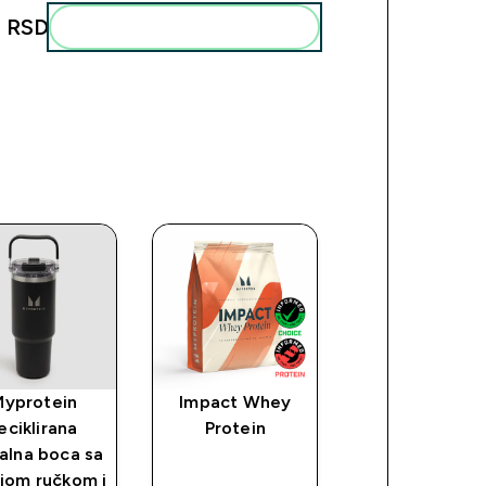
 RSD‎
Add these to your routine
Myprotein
Impact Whey
Myprotein Hy
eciklirana
Protein
Recycled Met
alna boca sa
Shaker − meta
jom ručkom i
šejker − crn