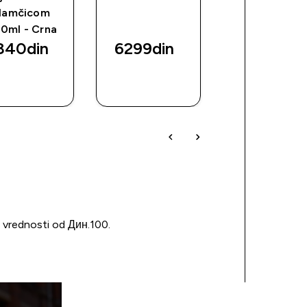
lamčicom
0ml - Crna
840din‎
6299din‎
2880din‎
BRZI
BRZI
BRZI
PREGLED
PREGLED
PREGLED
u vrednosti od Дин.100.