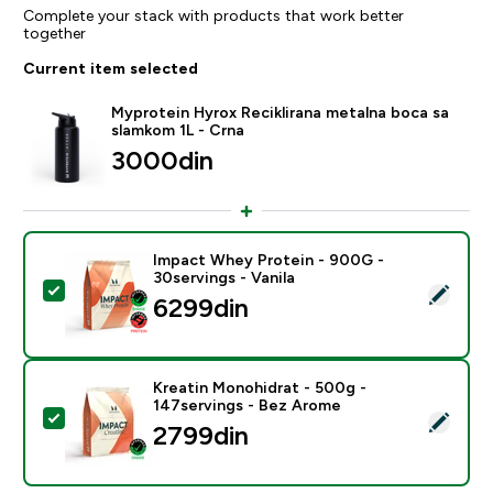
Complete your stack with products that work better
together
Current item selected
Myprotein Hyrox Reciklirana metalna boca sa
slamkom 1L - Crna
3000din‎
Impact Whey Protein - 900G -
30servings - Vanila
Select this product - Impact Whey Protein - 900G - 30
6299din‎
Kreatin Monohidrat - 500g -
147servings - Bez Arome
Select this product - Kreatin Monohidrat - 500g - 14
2799din‎