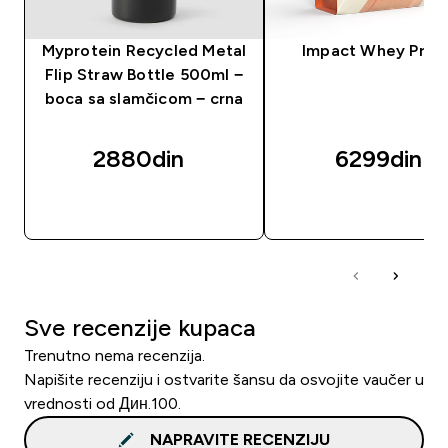
Myprotein Recycled Metal
Impact Whey Prot
Flip Straw Bottle 500ml −
boca sa slamčicom − crna
2880din‎
6299din‎
BRZI PREGLED
BRZI PREGLED
Sve recenzije kupaca
Trenutno nema recenzija.
Napišite recenziju i ostvarite šansu da osvojite vaučer u
vrednosti od Дин.100.
NAPRAVITE RECENZIJU