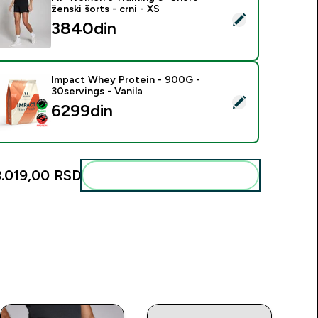
ženski šorts - crni - XS
elect this product - MP Women's Training 3" Short - ženski šort
3840din‎
Impact Whey Protein - 900G -
30servings - Vanila
elect this product - Impact Whey Protein - 900G - 30servings 
6299din‎
3.019,00 RSD‎
Add these to your routine