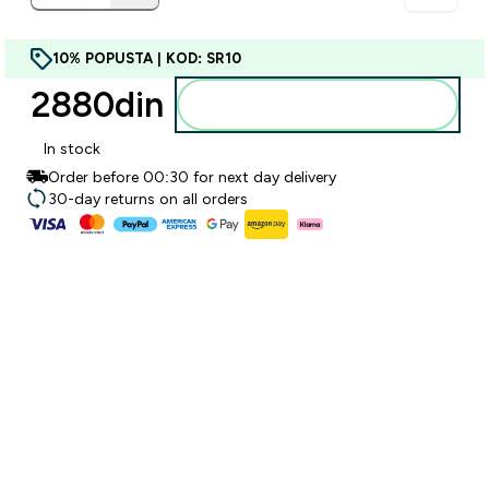
10% POPUSTA | KOD: SR10
2880din‎
Dodajte u korpu
In stock
Order before 00:30 for next day delivery
30-day returns on all orders