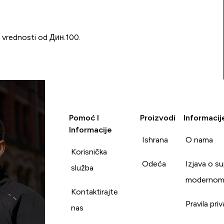
u vrednosti od Дин.100.
Pomoć I
Proizvodi
Informacij
Informacije
Ishrana
O nama
Korisnička
Odeća
Izjava o s
služba
modernom
Kontaktirajte
Pravila pri
nas