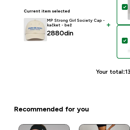
S
Current item selected
MP Strong Girl Society Cap -
kačket - bež
2880din‎
S
Your total:
1
Recommended for you