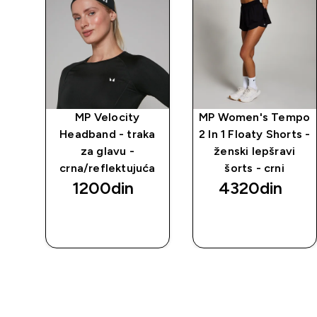
MP Velocity
MP Women's Tempo
 -
Headband - traka
2 In 1 Floaty Shorts -
ni
za glavu -
ženski lepšravi
crna/reflektujuća
šorts - crni
1200din‎
4320din‎
BRZI
BRZI
PREGLED
PREGLED