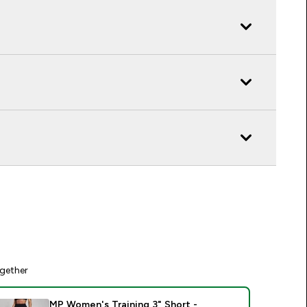
gether
MP Women's Training 3" Short -