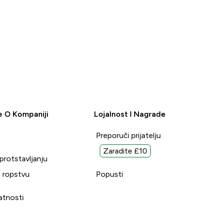
e O Kompaniji
Lojalnost I Nagrade
Preporuči prijatelju
Zaradite £10
uprotstavljanju
 ropstvu
Popusti
vatnosti