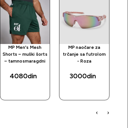
MP Men's Mesh
MP naočare za
Shorts − muški šorts
trčanje sa futrolom
Ba
− tamnosmaragdni
- Roza
4080din‎
3000din‎
BRZI
BRZI
PREGLED
PREGLED