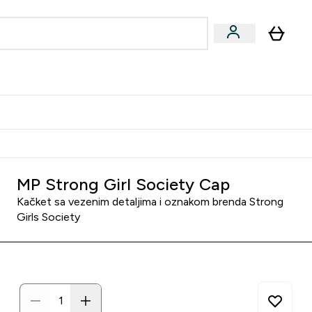
ormance
 submenu
Vegan submenu
Enter Performance submenu
⌄
jatelju i zaradi 2000 RSD
MP Strong Girl Society Cap
Kačket sa vezenim detaljima i oznakom brenda Strong
Girls Society