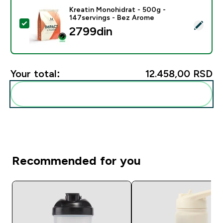
Kreatin Monohidrat - 500g -
147servings - Bez Arome
Select this product - Kreatin Monohidrat - 500g - 14
2799din‎
Your total:
12.458,00 RSD‎
Add these to your routine
Recommended for you