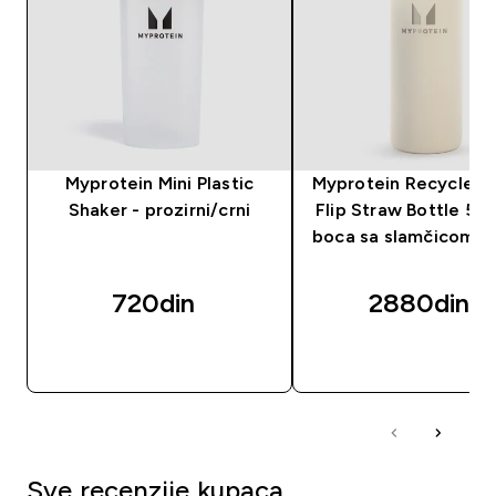
Myprotein Mini Plastic
Myprotein Recycled 
Shaker - prozirni/crni
Flip Straw Bottle 50
boca sa slamčicom −
720din‎
2880din‎
BRZI PREGLED
BRZI PREGLED
Sve recenzije kupaca