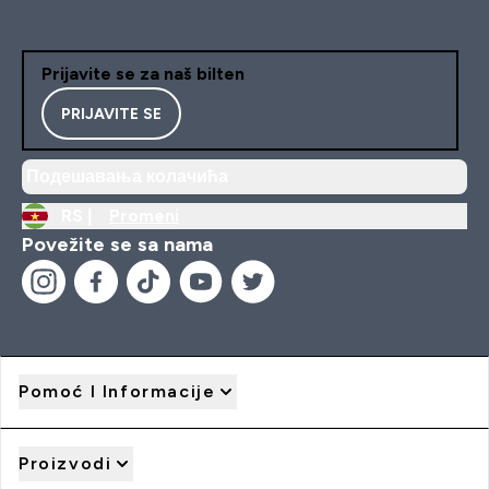
Prijavite se za naš bilten
PRIJAVITE SE
Подешавања колачића
RS |
Promeni
Povežite se sa nama
Pomoć I Informacije
Proizvodi