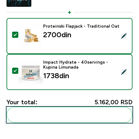
Proteinski Flapjack - Traditional Oat
2700din‎
Select this product - Proteinski Flapjack - Traditional 
Impact Hydrate - 40servings -
Kupina Limunada
Select this product - Impact Hydrate - 40servings - 
1738din‎
Your total:
5.162,00 RSD‎
Add these to your routine