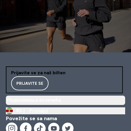
Prijavite se za naš bilten
PRIJAVITE SE
Подешавања колачића
RS |
Promeni
Povežite se sa nama