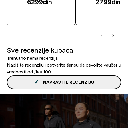
6299din‎
2799din‎
BRZI PREGLED
BRZI PREGLED
Sve recenzije kupaca
Trenutno nema recenzija.
Napišite recenziju i ostvarite šansu da osvojite vaučer u
vrednosti od Дин.100.
NAPRAVITE RECENZIJU