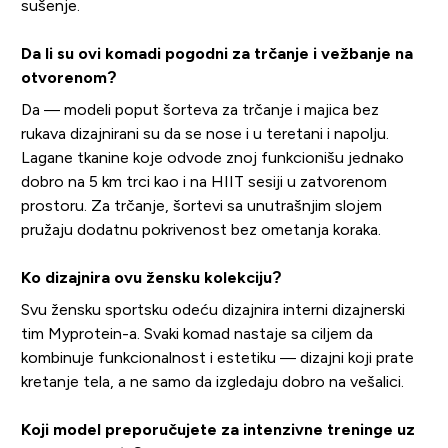
sušenje.
Da li su ovi komadi pogodni za trčanje i vežbanje na
otvorenom?
Da — modeli poput šorteva za trčanje i majica bez
rukava dizajnirani su da se nose i u teretani i napolju.
Lagane tkanine koje odvode znoj funkcionišu jednako
dobro na 5 km trci kao i na HIIT sesiji u zatvorenom
prostoru. Za trčanje, šortevi sa unutrašnjim slojem
pružaju dodatnu pokrivenost bez ometanja koraka.
Ko dizajnira ovu žensku kolekciju?
Svu žensku sportsku odeću dizajnira interni dizajnerski
tim Myprotein-a. Svaki komad nastaje sa ciljem da
kombinuje funkcionalnost i estetiku — dizajni koji prate
kretanje tela, a ne samo da izgledaju dobro na vešalici.
Koji model preporučujete za intenzivne treninge uz