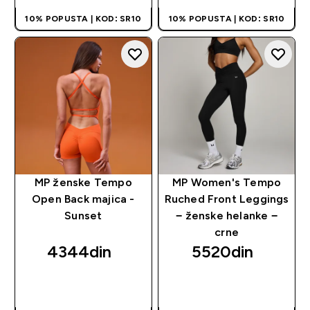
10% POPUSTA | KOD: SR10
10% POPUSTA | KOD: SR10
MP ženske Tempo
MP Women's Tempo
Open Back majica -
Ruched Front Leggings
Sunset
− ženske helanke −
crne
4344din‎
5520din‎
BRZI PREGLED
BRZI PREGLED