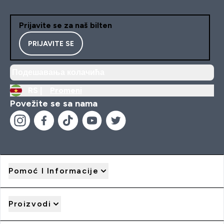
Prijavite se za naš bilten
PRIJAVITE SE
Подешавања колачића
RS |
Promeni
Povežite se sa nama
Pomoć I Informacije
Proizvodi