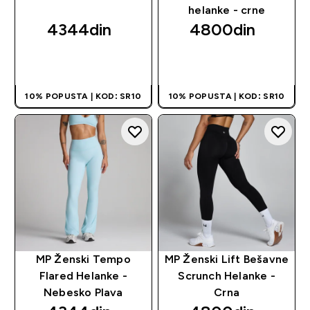
helanke - crne
4344din‎
4800din‎
BRZI PREGLED
BRZI PREGLED
10% POPUSTA | KOD: SR10
10% POPUSTA | KOD: SR10
MP Ženski Tempo
MP Ženski Lift Bešavne
Flared Helanke -
Scrunch Helanke -
Nebesko Plava
Crna