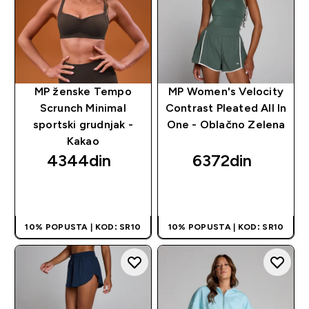
MP ženske Tempo
MP Women's Velocity
Scrunch Minimal
Contrast Pleated All In
sportski grudnjak -
One - Oblačno Zelena
Kakao
4344din‎
6372din‎
BRZI PREGLED
BRZI PREGLED
10% POPUSTA | KOD: SR10
10% POPUSTA | KOD: SR10