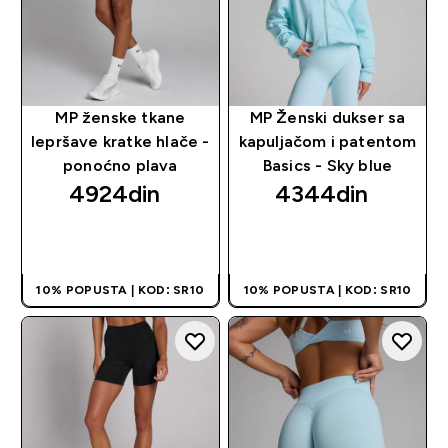
MP ženske tkane
MP Ženski dukser sa
lepršave kratke hlače -
kapuljačom i patentom
ponoćno plava
Basics - Sky blue
4924din‎
4344din‎
BRZI PREGLED
BRZI PREGLED
10% POPUSTA | KOD: SR10
10% POPUSTA | KOD: SR10