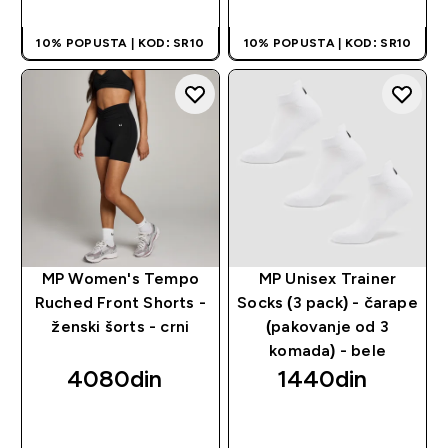
10% POPUSTA | KOD: SR10
10% POPUSTA | KOD: SR10
MP Women's Tempo
MP Unisex Trainer
Ruched Front Shorts -
Socks (3 pack) - čarape
ženski šorts - crni
(pakovanje od 3
komada) - bele
4080din‎
1440din‎
BRZI PREGLED
BRZI PREGLED