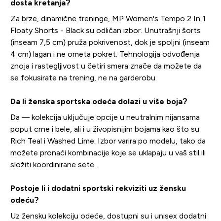
dosta kretanja?
Za brze, dinamične treninge, MP Women's Tempo 2 In 1
Floaty Shorts - Black su odličan izbor. Unutrašnji šorts
(inseam 7,5 cm) pruža pokrivenost, dok je spoljni (inseam
4 cm) lagan i ne ometa pokret. Tehnologija odvođenja
znoja i rastegljivost u četiri smera znače da možete da
se fokusirate na trening, ne na garderobu.
Da li ženska sportska odeća dolazi u više boja?
Da — kolekcija uključuje opcije u neutralnim nijansama
poput crne i bele, ali i u živopisnijim bojama kao što su
Rich Teal i Washed Lime. Izbor varira po modelu, tako da
možete pronaći kombinacije koje se uklapaju u vaš stil ili
složiti koordinirane sete.
Postoje li i dodatni sportski rekviziti uz žensku
odeću?
Uz žensku kolekciju odeće, dostupni su i unisex dodatni