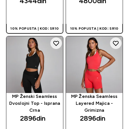
4344din‎
4800din‎
BRZI PREGLED
BRZI PREGLED
10% POPUSTA | KOD: SR10
10% POPUSTA | KOD: SR10
MP Ženski Seamless
MP Ženska Seamless
Dvoslojni Top - Isprana
Layered Majica -
Crna
Grimizna
2896din‎
2896din‎