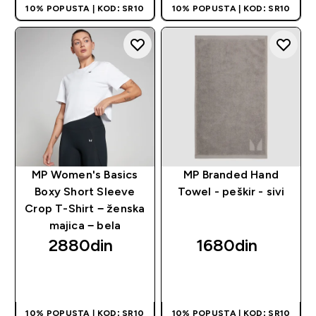
10% POPUSTA | KOD: SR10
10% POPUSTA | KOD: SR10
MP Women's Basics
MP Branded Hand
Boxy Short Sleeve
Towel - peškir - sivi
Crop T-Shirt − ženska
majica − bela
2880din‎
1680din‎
BRZI PREGLED
BRZI PREGLED
10% POPUSTA | KOD: SR10
10% POPUSTA | KOD: SR10