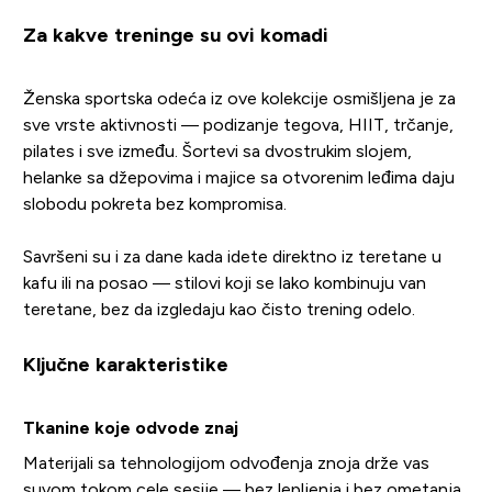
Za kakve treninge su ovi komadi
Ženska sportska odeća iz ove kolekcije osmišljena je za
sve vrste aktivnosti — podizanje tegova, HIIT, trčanje,
pilates i sve između. Šortevi sa dvostrukim slojem,
helanke sa džepovima i majice sa otvorenim leđima daju
slobodu pokreta bez kompromisa.
Savršeni su i za dane kada idete direktno iz teretane u
kafu ili na posao — stilovi koji se lako kombinuju van
teretane, bez da izgledaju kao čisto trening odelo.
Ključne karakteristike
Tkanine koje odvode znaj
Materijali sa tehnologijom odvođenja znoja drže vas
suvom tokom cele sesije — bez lepljenja i bez ometanja