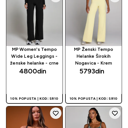
MP Women's Tempo
MP Ženski Tempo
Wide Leg Leggings -
Helanke Širokih
ženske helanke - crne
Nogavica - Krem
4800din‎
5793din‎
BRZI PREGLED
BRZI PREGLED
10% POPUSTA | KOD: SR10
10% POPUSTA | KOD: SR10