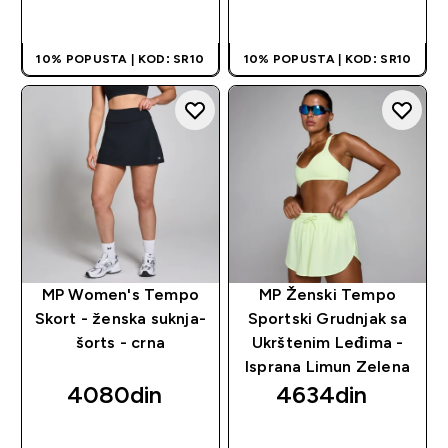
BRZI PREGLED
BRZI PREGLED
10% POPUSTA | KOD: SR10
10% POPUSTA | KOD: SR10
MP Women's Tempo
MP Ženski Tempo
Skort - ženska suknja-
Sportski Grudnjak sa
šorts - crna
Ukrštenim Leđima -
Isprana Limun Zelena
4080din‎
4634din‎
BRZI PREGLED
BRZI PREGLED