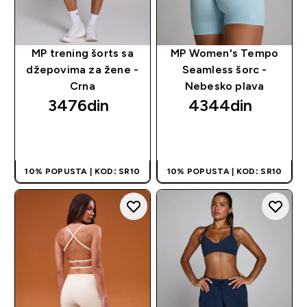
MP trening šorts sa
MP Women's Tempo
džepovima za žene -
Seamless šorc -
Crna
Nebesko plava
3476din‎
4344din‎
BRZI PREGLED
BRZI PREGLED
10% POPUSTA | KOD: SR10
10% POPUSTA | KOD: SR10