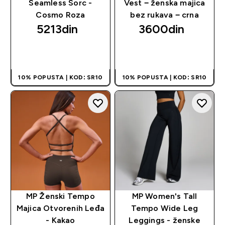
Seamless Šorc -
Vest − ženska majica
Cosmo Roza
bez rukava − crna
5213din‎
3600din‎
BRZI PREGLED
BRZI PREGLED
10% POPUSTA | KOD: SR10
10% POPUSTA | KOD: SR10
MP Ženski Tempo
MP Women's Tall
Majica Otvorenih Leđa
Tempo Wide Leg
- Kakao
Leggings - ženske