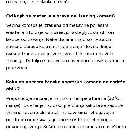
na manju, a za helanke na veću.
Od kojih se materijala prave ovi trening komadi?
Većina komada je izrađena od mešavine poliestra i
elastana, što daje kombinaciju rastegljivosti, oblika i
lakoće održavanja. Neke tkanine imaju soft-touch
završnu obradu koja smanjuje trenje, dok su druge
čvršće tkane za veću izdržljivost tokom intenzivnih
treninga. Detalji o sastavu su navedeni na svakoj stranici
proizvoda.
Kako da operem ženske sportske komade da zadrže
oblik?
Preporučuje se pranje na niskim temperaturama (30°C ili
manje) i okretanje naopako pre pranja kako bi se zaštitile
tkanine i eventualni detalji na šavovima. Izbegavajte
upotrebu omekšivača jer može oštetiti tehnologiju
odvođenja znoja. Sušite prostiranjem umesto u mašini za