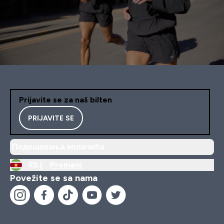
Prijavite se za naš bilten
PRIJAVITE SE
Подешавања колачића
RS |
Promeni
Povežite se sa nama