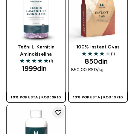
Tečni L-Karnitin
100% Instant Ovas
(1)
Aminokiselina
4 out of 5 stars
850din‎
(1)
5 out of 5 stars
1999din‎
850,00 RSD‎/kg
BRZI PREGLED
BRZI PREGLED
10% POPUSTA | KOD: SR10
10% POPUSTA | KOD: SR10