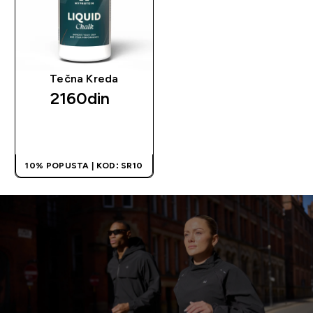
Tečna Kreda
2160din‎
BRZI PREGLED
10% POPUSTA | KOD: SR10