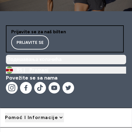
Prijavite se za naš bilten
PRIJAVITE SE
Подешавања колачића
RS |
Promeni
Povežite se sa nama
Pomoć I Informacije