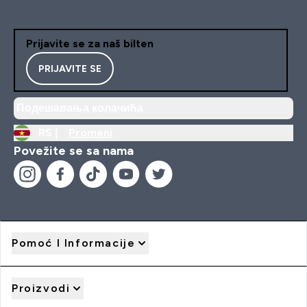
Prijavite se za naš bilten
PRIJAVITE SE
Подешавања колачића
RS |
Promeni
Povežite se sa nama
Pomoć I Informacije
Proizvodi