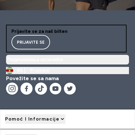
Prijavite se za naš bilten
PRIJAVITE SE
Подешавања колачића
RS |
Promeni
Povežite se sa nama
Pomoć I Informacije