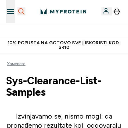
Najkvalitetniji proizvodi
10% POPUSTA NA GOTOVO SVE | ISKORISTI KOD:
SR10
Xомепаге
Sys-Clearance-List-
Samples
Izvinjavamo se, nismo mogli da
pronađemo rezultate koji odgovaraju