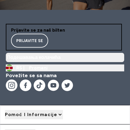
Prijavite se za naš bilten
PRIJAVITE SE
Подешавања колачића
RS |
Promeni
Povežite se sa nama
Pomoć I Informacije