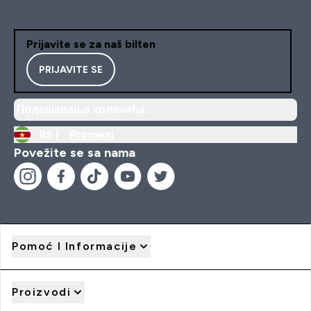
Prijavite se za naš bilten
PRIJAVITE SE
Подешавања колачића
RS |
Promeni
Povežite se sa nama
Pomoć I Informacije
Proizvodi